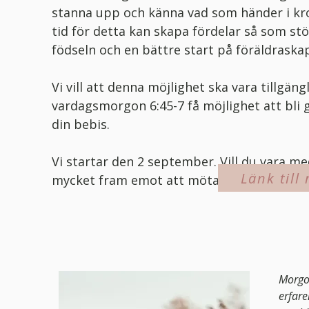
stanna upp och känna vad som händer i kro
tid för detta kan skapa fördelar så som st
födseln och en bättre start på föräldraska
Vi vill att denna möjlighet ska vara tillgängli
vardagsmorgon 6:45-7 få möjlighet att bli 
din bebis.
Vi startar den 2 september. Vill du vara m
Länk til
mycket fram emot att möta dig och din be
Morgon
erfare