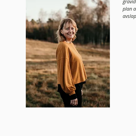
gravid
plan a
avslap