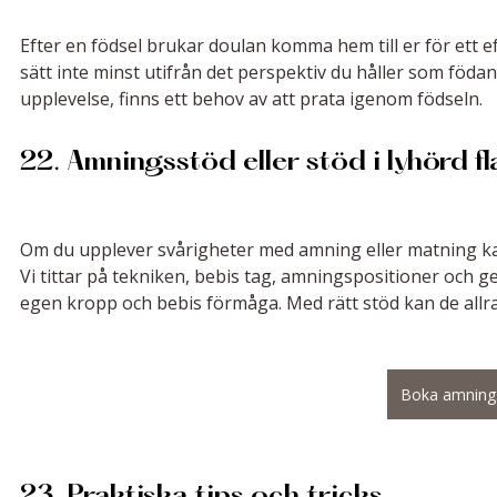
Efter en födsel brukar doulan komma hem till er för ett e
sätt inte minst utifrån det perspektiv du håller som födande
upplevelse, finns ett behov av att prata igenom födseln.
22. Amningsstöd eller stöd i lyhörd 
Om du upplever svårigheter med amning eller matning k
Vi tittar på tekniken, bebis tag, amningspositioner och ger
egen kropp och bebis förmåga. Med rätt stöd kan de allra
Boka amning