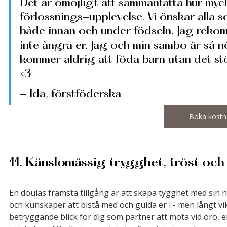
Det är omöjligt att sammanfatta hur myck
förlossnings-upplevelse. Vi önskar alla
både innan och under födseln. Jag rekom
inte ångra er. Jag och min sambo är så nö
kommer aldrig att föda barn utan det st
<3
- Ida, förstföderska
Boka kostna
11. Känslomässig trygghet, tröst oc
En doulas främsta tillgång är att skapa tygghet med sin n
och kunskaper att bistå med och guida er i - men långt vikt
betryggande blick för dig som partner att möta vid oro, 