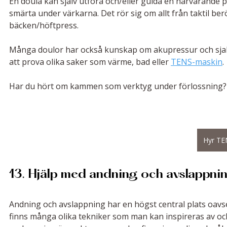
En doula kan själv utföra och/eller guida en närvarande p
smärta under värkarna. Det rör sig om allt från taktil be
bäcken/höftpress. 
Många doulor har också kunskap om akupressur och sjalt
att prova olika saker som värme, bad eller 
TENS-maskin
.
Har du hört om kammen som verktyg under förlossning?
Hyr TE
13. Hjälp med andning och avslappni
Andning och avslappning har en högst central plats oavsett
finns många olika tekniker som man kan inspireras av och