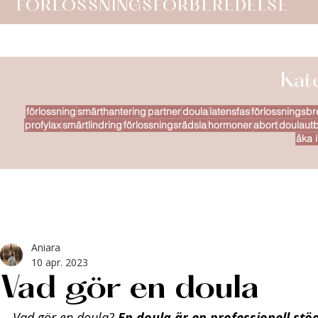
FÖRLOSSNINGSFÖRBEREDELSE
Kat
förlossning
smärthantering
partner
doula
latensfas
förlossningsbr
profylax
smärtlindring
förlossningsrädsla
hormoner
abort
doulautb
åka i
Aniara
10 apr. 2023
Vad gör en doula
Vad gör en doula? 
En doula är en professionell stö