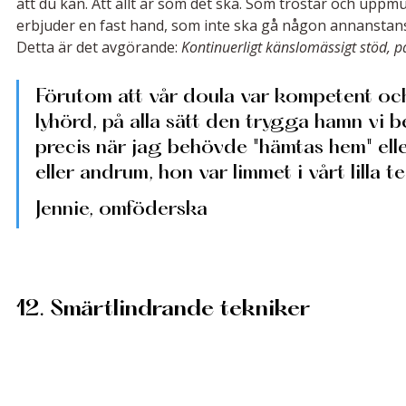
att du kan. Att allt är som det ska. Som tröstar och uppm
erbjuder en fast hand, som inte ska gå någon annanstans, ut
Detta är det avgörande: 
Kontinuerligt känslomässigt stöd, på
Förutom att vår doula var kompetent och
lyhörd, på alla sätt den trygga hamn vi b
precis när jag behövde "hämtas hem" el
eller andrum, hon var limmet i vårt lilla t
Jennie, omföderska
12. Smärtlindrande tekniker 