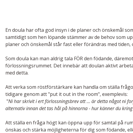
En doula har ofta god insyn i de planer och önskemål so
samtidigt som hen löpande stämmer av de behov som upp
planer och önskemål står fast eller förändras med tiden, o
Som doula kan man aldrig tala FÖR den födande, däremot
förlossningsrummet. Det innebär att doulan aktivt arbetar 
med detta.
Att verka som röstförstärkare kan handla om ställa frågo
tidigare genom att "put it out in the room", exemplevis:
 "
Ni har skrivit i ert förlossningsbrev att ... är detta något ni 
alternativ innan det tas hål på hinnorna - hur känner du kring
Att ställa en fråga högt kan öppna upp för samtal på rum
önskas och stärka möjligheterna för dig som födande, elle