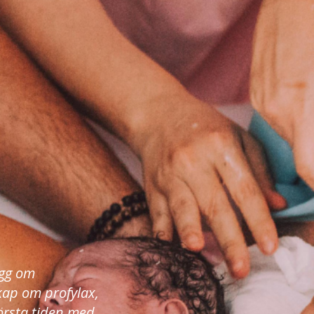
ägg om
kap om profylax,
örsta tiden med