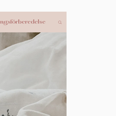
ingsförberedelse
ndring
Abort