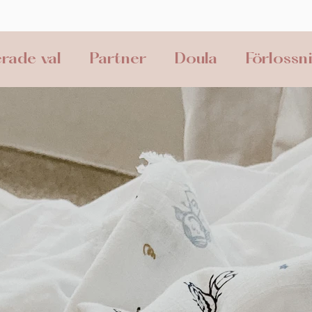
rade val
Partner
Doula
Förlossn
gar
Bli doula
Förlossning
Smärtli
t partum
Föräldraskap
Profylaxkurs