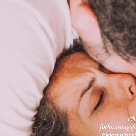
Väl
förlossningsf
förlossnings