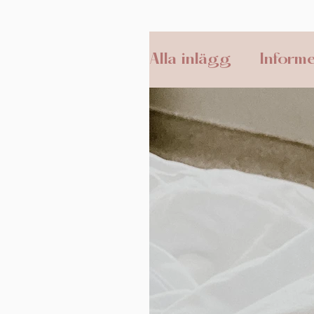
Alla inlägg
Informe
Amning
Tvillin
Kejsarsnitt
Pos
Ceremonier