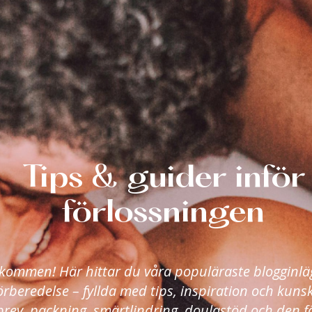
Tips & guider inför
förlossningen
kommen! Här hittar du våra populäraste blogginl
örberedelse – fyllda med tips, inspiration och kuns
brev, packning, smärtlindring, doulastöd och den f