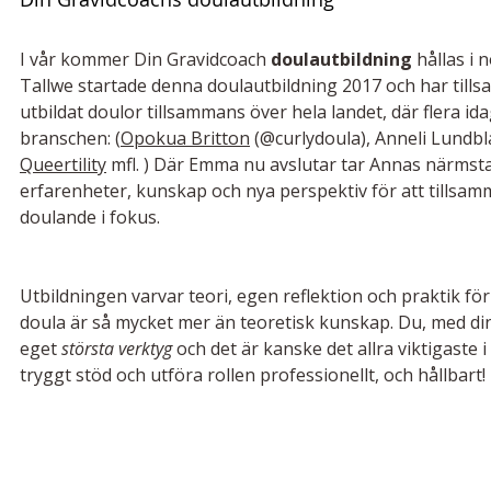
I vår kommer Din Gravidcoach 
doulautbildning
 hållas i
Tallwe startade denna doulautbildning 2017 och har til
utbildat doulor tillsammans över hela landet, där flera i
branschen: (
Opokua Britton
 (@curlydoula), Anneli Lundbl
Queertility
 mfl. ) Där Emma nu avslutar tar Annas närmsta
erfarenheter, kunskap och nya perspektiv för att tillsa
doulande i fokus.
Utbildningen varvar teori, egen reflektion och praktik för
doula är så mycket mer än teoretisk kunskap. Du, med din 
eget 
största verktyg 
och det är kanske det allra viktigaste i
tryggt stöd och utföra rollen professionellt, och hållbart!