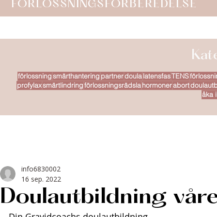
FÖRLOSSNINGSFÖRBEREDELSE
Kat
förlossning
smärthantering
partner
doula
latensfas
TENS
förlossn
profylax
smärtlindring
förlossningsrädsla
hormoner
abort
doulautb
åka i
info6830002
16 sep. 2022
Doulautbildning vår
Din Gravidcoachs doulautbildning