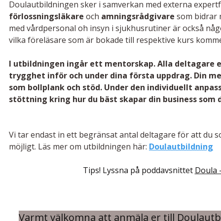
Doulautbildningen sker i samverkan med externa expertfö
förlossningsläkare 
och
 amningsrådgivare 
som bidrar 
med vårdpersonal oh insyn i sjukhusrutiner är också nå
vilka föreläsare som är bokade till respektive kurs komme
I utbildningen ingår ett mentorskap. Alla deltagare er
trygghet inför och under dina första uppdrag. Din me
som bollplank och stöd. Under den individuellt anpa
stöttning kring hur du bäst skapar din business som 
Vi tar endast in ett begränsat antal deltagare för att du 
möjligt. Läs mer om utbildningen här: 
Doulautbildning
Tips! Lyssna på poddavsnittet 
Doula -
Varmt välkomna att anmäla er till Doulautb