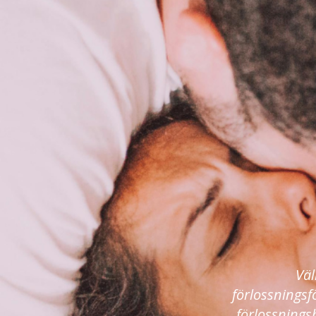
Väl
förlossningsf
förlossnings