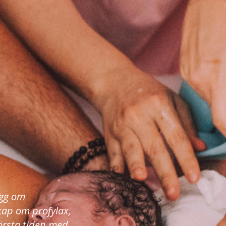
ägg om
kap om profylax,
örsta tiden med