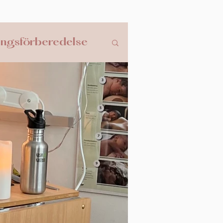
ingsförberedelse
ndring
Abort