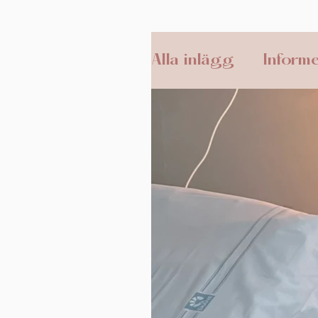
Alla inlägg
Informe
Amning
Tvillin
Kejsarsnitt
Pos
Ceremonier