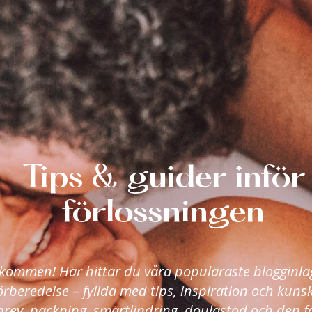
Tips & guider inför
förlossningen
kommen! Här hittar du våra populäraste blogginl
örberedelse – fyllda med tips, inspiration och kuns
brev, packning, smärtlindring, doulastöd och den f