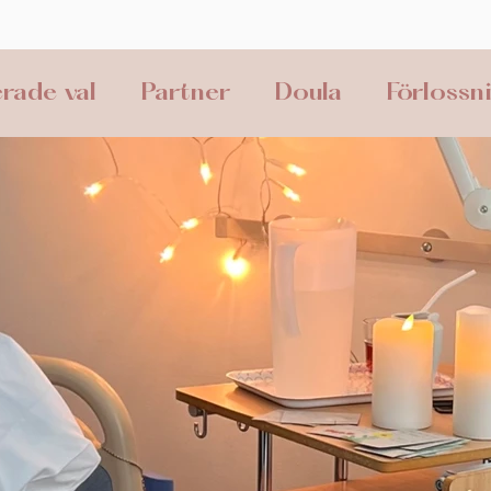
rade val
Partner
Doula
Förlossn
gar
Bli doula
Förlossning
Smärtli
t partum
Föräldraskap
Profylaxkurs