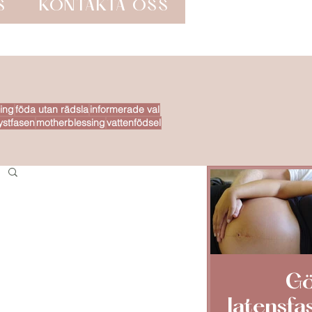
S
KONTAKTA OSS
ing
föda utan rädsla
informerade val
ystfasen
motherblessing
vattenfödsel
Gö
latensfa