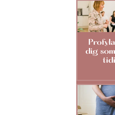
Profyla
dig som
tid