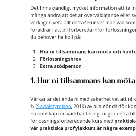
Det finns oändligt mycket information att ta i
många andra att det är överväldigande eller s
verkligen veta allt detta? Hur vet man vad som 
föräldrar i att bli förbereda inför förlossning
du behöver ha koll på:
Hur ni tillsammans kan möta och hant
Förlossningsbrev
Extra stödperson
1. Hur ni tillsammans kan möt
Värkar är det enda ni med säkerhet vet att ni k
% (
Socialstyrelsen
, 2019) av alla gör därför ko
ha kunskap om värkhantering, ni gör detta til
förlossningsförberedande kurs med 
praktisk
vår praktiska profylaxkurs är några exemp