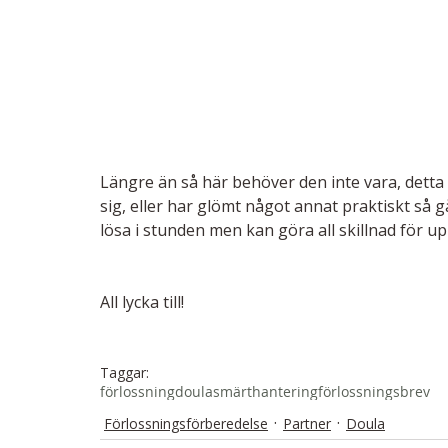
Längre än så här behöver den inte vara, detta 
sig, eller har glömt något annat praktiskt så gå
lösa i stunden men kan göra all skillnad för up
All lycka till! 
Taggar:
förlossning
doula
smärthantering
förlossningsbrev
Förlossningsförberedelse
Partner
Doula