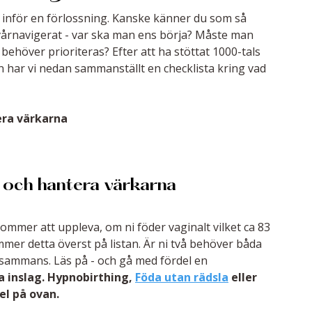
n inför en förlossning. Kanske känner du som så 
vårnavigerat - var ska man ens börja? Måste man 
behöver prioriteras? Efter att ha stöttat 1000-tals 
en har vi nedan sammanställt en checklista kring vad 
era värkarna
a och hantera värkarna
ommer att uppleva, om ni föder vaginalt vilket ca 83 
mmer detta överst på listan. Är ni två behöver båda 
lsammans. Läs på - och gå med fördel en 
a inslag. Hypnobirthing, 
Föda utan rädsla
 eller 
el på ovan.