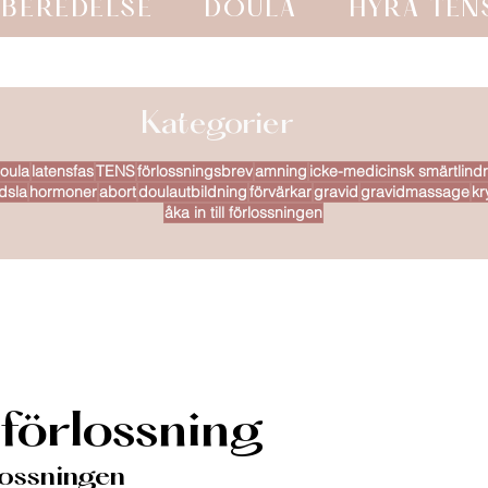
BEREDELSE
DOULA
HYRA TEN
Kategorier
oula
latensfas
TENS
förlossningsbrev
amning
icke-medicinsk smärtlindr
dsla
hormoner
abort
doulautbildning
förvärkar
gravid
gravidmassage
kr
åka in till förlossningen
 förlossning
rlossningen