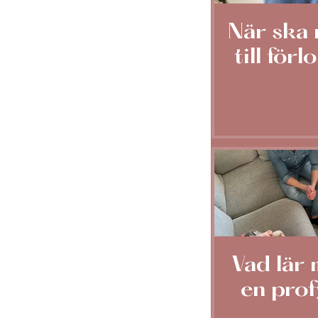
När ska 
till för
Vad lär 
en prof