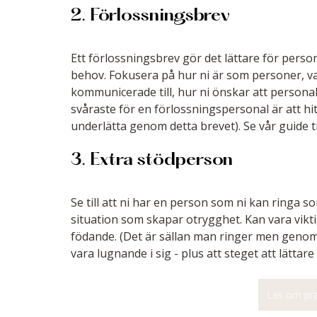
2. Förlossningsbrev
Ett förlossningsbrev gör det lättare för perso
behov. Fokusera på hur ni är som personer, vad
kommunicerade till, hur ni önskar att personal
svåraste för en förlossningspersonal är att hit
underlätta genom detta brevet). Se vår guide ti
3. Extra stödperson
Se till att ni har en person som ni kan ringa
situation som skapar otrygghet. Kan vara viktig
födande. (Det är sällan man ringer men genom a
vara lugnande i sig - plus att steget att lätta
Läs om pra